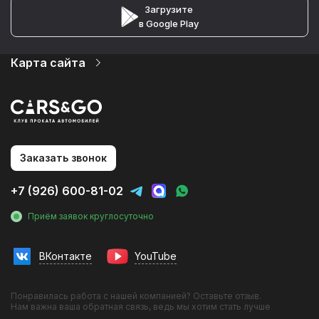
Загрузите
в Google Play
Карта сайта
Автопарк
Цены
Автомобили в рассрочку
Услуги
О компании
Статьи и новости
Заказать звонок
Контакты
Аренда без водителя
+7 (926) 600-81-02
Аренда с водителем
Трансфер в аэропорт
Приём заявок круглосуточно
Фотосессии с авто
Аренда авто на мероприятия
Аренда для юридических лиц
ВКонтакте
YouTube
Бизнес
Премиум
Спорткар
Понравилась работа с нашей компанией? Оставьте отзыв.
Минивэн
Нам важна ваша обратная связь, ведь мы хотим стать лучше