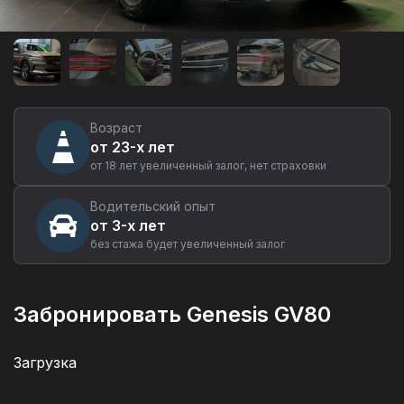
Аренда
автомобиля
Genesis
GV80
в
Москве
Возраст
от 23-х лет
от 18 лет увеличенный залог, нет страховки
Водительский опыт
от 3-х лет
без стажа будет увеличенный залог
Забронировать Genesis GV80
Загрузка