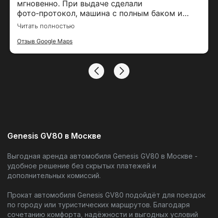
мгновенно. При выдаче сделали
фото‑протокол, машина с полным баком и
чистым салоном. Возврат прошёл без
Читать полностью
проволочек, депозит вернули на карту в тот
же день
Отзыв Google Maps
Genesis GV80 в Москве
Выгодная аренда автомобиля Genesis GV80 в Москве -
удобное решение без скрытых платежей и
дополнительных комиссий.
Прокат автомобиля Genesis GV80 подойдёт для поездок
по городу или туристических маршрутов. Благодаря
сочетанию комфорта, надёжности и выгодных условий