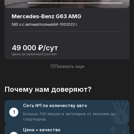
Mercedes-Benz G63 AMG
585 л.с.
автомат
полный
АИ-100
2022 г.
49 000 ₽/сут
Цена за наличный расчет
Показать еще
Почему нам доверяют?
Сеть №1
по количеству авто
1
Больше 700 машин в автопарке
от эконома до
спорткаров.
Цена =
качество